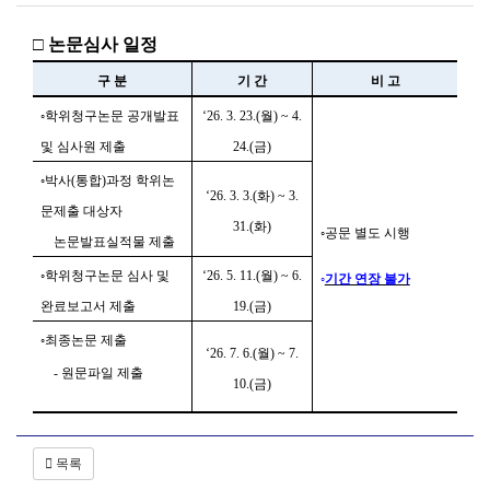
□
논문심사 일정
구 분
기 간
비 고
◦
학위청구논문 공개발표
‘26. 3. 23.(
월
) ~ 4.
및 심사원 제출
24.(
금
)
◦
박사
(
통합
)
과정 학위논
‘26. 3. 3.(
화
) ~ 3.
문제출 대상자
31.(화
)
◦
공문 별도 시행
논문발표실적물 제출
◦
학위청구논문 심사 및
‘26. 5. 11.(
월
) ~ 6.
◦
기간 연장 불가
완료보고서 제출
19.(
금
)
◦
최종논문 제출
‘26. 7. 6.(
월
) ~ 7.
-
원문파일 제출
10.(
금
)
목록